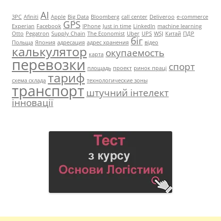
AI
3PC
Afiniti
Apple
Big Data
Bloomberg
call center
Deliveroo
e-commerce
GPS
Experian
Facebook
IPhone
Just in time
LinkedIn
machine learning
Otto
Pegatron
Supply Chain
The Economist
Uber
UPS
WSJ
Китай
ПДР
біг
Польща
Япония
адресация
адрес хранения
відео
калькулятор
окупаемость
карта
перевозки
спорт
площадь
проект
ринок праці
тариф
схема склада
технологические зоны
транспорт
штучний інтелект
інновації