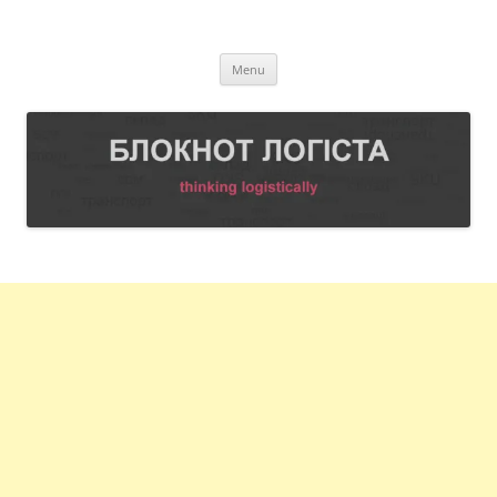
Skip
to
БЛОКНОТ ЛОГІСТА
content
Thinking logistically
Menu