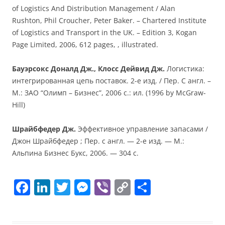
of Logistics And Distribution Management / Alan
Rushton, Phil Croucher, Peter Baker. – Chartered Institute
of Logistics and Transport in the UK. – Edition 3, Kogan
Page Limited, 2006, 612 pages, , illustrated.
Бауэрсокс Доналд Дж., Клосс Дейвид Дж.
Логистика:
интегрированная цепь поставок. 2-е изд. / Пер. С англ. –
М.: ЗАО “Олимп – Бизнес”, 2006 с.: ил. (1996 by McGraw-
Hill)
Шрайбфедер Дж.
Эффективное управление запасами /
Джон Шрайбфедер ; Пер. с англ. — 2-е изд. — М.:
Альпина Бизнес Букс, 2006. — 304 с.
F
Li
T
M
Vi
C
П
a
n
w
e
b
o
о
c
k
itt
ss
er
p
ді