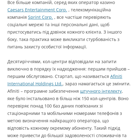
Все більше компаній, серед яких оператор казино
Caesars Entertainment Corp.
, телекомунікаційна
компанія
Sprint Corp.
, все частіше перевіряють
соціальні мережі та інші персональні дані, щоб
пристосуватись під дзвінок кожного клієнта. З іншого
боку, така практика може викликати стурбованість з
питань захисту особистої інформації.
Десятиріччями, кол-центри відповідали на запити
виключно в порядку їх надходження: першим прийшов –
першим обслуговано. Стартап, що називається
Afiniti
International Holdings Ltd.
, зараз намагається це змінити.
Afiniti – програмне забезпечення
штучного інтелекту
,
яке було інстальовано в більш ніж 150 кол-центрів. Воно
перевіряє понад 100 баз даних пов’язаних зі
стаціонарними та мобільними номерами телефонів з
метою визначення найкращого оператора, що
відповість кожному окремому абоненту. Такий підхід
може привести до більшої задоволеності споживачів та