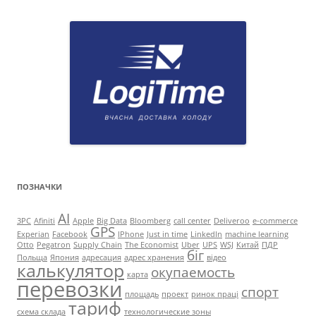
ПОЗНАЧКИ
AI
3PC
Afiniti
Apple
Big Data
Bloomberg
call center
Deliveroo
e-commerce
GPS
Experian
Facebook
IPhone
Just in time
LinkedIn
machine learning
Otto
Pegatron
Supply Chain
The Economist
Uber
UPS
WSJ
Китай
ПДР
біг
Польща
Япония
адресация
адрес хранения
відео
калькулятор
окупаемость
карта
перевозки
спорт
площадь
проект
ринок праці
тариф
схема склада
технологические зоны