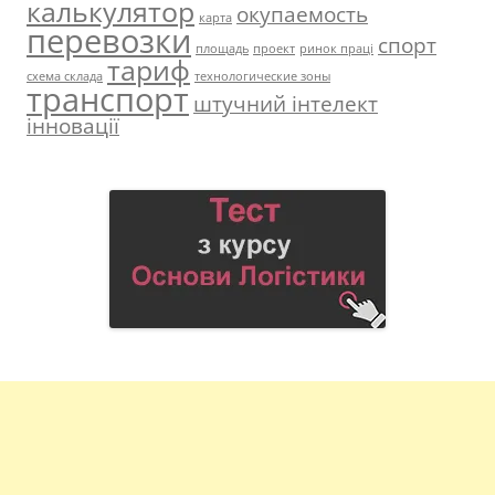
калькулятор
окупаемость
карта
перевозки
спорт
площадь
проект
ринок праці
тариф
схема склада
технологические зоны
транспорт
штучний інтелект
інновації