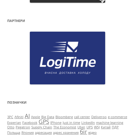
ПАРТНЕРИ
ПОЗНАЧКИ
AI
3PC
Afiniti
Apple
Big Data
Bloomberg
call center
Deliveroo
e-commerce
GPS
Experian
Facebook
IPhone
Just in time
LinkedIn
machine learning
Otto
Pegatron
Supply Chain
The Economist
Uber
UPS
WSJ
Китай
ПДР
біг
Польща
Япония
адресация
адрес хранения
відео