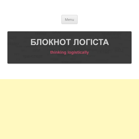
Skip
to
БЛОКНОТ ЛОГІСТА
content
Thinking logistically
Menu