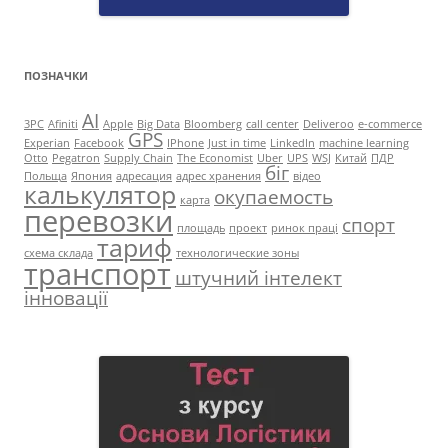
ПОЗНАЧКИ
AI
3PC
Afiniti
Apple
Big Data
Bloomberg
call center
Deliveroo
e-commerce
GPS
Experian
Facebook
IPhone
Just in time
LinkedIn
machine learning
Otto
Pegatron
Supply Chain
The Economist
Uber
UPS
WSJ
Китай
ПДР
біг
Польща
Япония
адресация
адрес хранения
відео
калькулятор
окупаемость
карта
перевозки
спорт
площадь
проект
ринок праці
тариф
схема склада
технологические зоны
транспорт
штучний інтелект
інновації