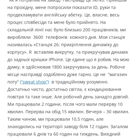
на прохідну, мене попросили показати ID, руки та
продекламувати англійську абетку. Це, власне, весь
процес співбесіди та мене було прийнято. На
складальній лінії нас було близько 200 працівників, ми
виробляли 3600 телефонів кожного дня. Моя станція
називалась «Станція 26: прикріплення динаміку до
корпусу». Я вставляв викрутку, та прикручував динамік
до задньої кришки IPhone. Це єдине що я робив. На мою
думку, я здійснював 1800 закручувань за день. Робоче
місце насправді оздоблено дуже гарно. Це не “магазин
поту“
(“sweat shop”)
в традиційному розумінні.
Достатньо чисто, достатньо світла, є кондиціювання
повітря та таке інше. Але робочий день занадто довгий.
Ми працювали 2 години, після чого мали перерву 10
хвилин. Перерва на обід 15 хвилин. Вечеря – 30 хвилин.
Таким чином, ми працювали 10,5 годин, але
знаходились на території заводу біля 12 годин. Загалом
працювали 6 днів та 60 годин на тиждень. Вихідний