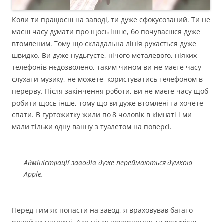
Коли ти працюєш на заводі, ти дуже сфокусований. Ти не
маєш часу думати про щось інше, бо почуваєшся дуже
втомленим. Тому що складальна лінія рухається дуже
швидко. Ви дуже нудьгуєте, нічого металевого, ніяких
телефонів недозволено, таким чином ви не маєте часу
слухати музику, не можете користуватись телефоном в
перерву. Після закінчення роботи, ви не маєте часу щоб
робити щось інше, тому що ви дуже втомлені та хочете
спати. В гуртожитку жили по 8 чоловік в кімнаті і ми
мали тільки одну ванну з туалетом на поверсі.
Адміністрації заводів дуже переймаються думкою
Apple.
Перед тим як попасти на завод, я враховував багато
речей як належні. Але після повернення ти розумієш,