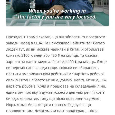
Президент Трамп сказав, що він збирається повернути
заводи назад в США. Та неможливо найняти так багато
людей тут, як ви можете найняти в Китаї. Я отримував
близько 3100 юаней або 450 $ на місяць. Та базова
зарплатня навіть менша, близько 400 $ на місяць. Якщо
ви перемістите заводи сюди, скільки ви збираєтесь
платити американським робітникам? Вартість робочої
сили в Китаї набагато менша, думаю, навіть менша, ніж
вартість роботів. Коли я працював на складальній лінії,
єдина річ про яку я думав кожного дня «які речі я хотів
би вдосконалити», тому що після повернення у Нью-
Йорк, я зміг би захищати права моїх друзів, що
працюють там. Деякі умови насправді кращі, ніж я