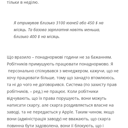
тільки в неділю.
Я отримував близько 3100 юаней або 450 $ на
місяць. Та базова зарплатня навіть меньша,
близько 400 $ на місяць.
Що вразило – понаднормові години не за бажанням.
Робітників примушують працювати понаднормово. Я
персонально спілкувався з менеджером, кажучи, що не
хочу працювати більше, тому що занадто втомлююсь,
та ні до чого не договорився. Система (по захисту прав
робітників, – ред.) не працює. Коли робітники
відчувають, що їх права порушують, вони можуть
написати скаргу, але скарга роздивляється власне на
заводі, та не передається у Apple. Таким чином, якщо
вони (адміністрація заводу) не вважають, що скарга
повинна бути задоволена, вони ії блокують, що і