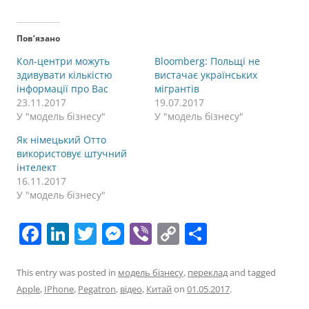
Пов’язано
Кол-центри можуть
Bloomberg: Польщі не
здивувати кількістю
вистачає українських
інформації про Вас
мігрантів
23.11.2017
19.07.2017
У "модель бізнесу"
У "модель бізнесу"
Як німецький Отто
використовує штучний
інтелект
16.11.2017
У "модель бізнесу"
F
Li
T
M
Vi
C
П
a
n
w
e
b
o
о
c
k
itt
ss
er
p
ді
This entry was posted in
модель бізнесу
,
переклад
and tagged
Apple
,
IPhone
,
Pegatron
,
відео
,
Китай
on
01.05.2017
.
e
e
er
e
y
л