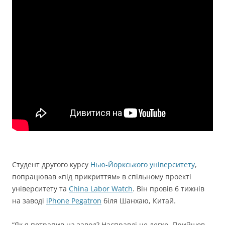
Студент другого курсу
Нью-Йоркського університету
,
попрацював «під прикриттям» в спільному проекті
університету та
China Labor Watch
. Він провів 6 тижнів
на заводі
iPhone Pegatron
біля Шанхаю, Китай.
“Як я потрапив на завод? Насправді це легко. Прийшов