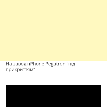
На заводі iPhone Pegatron “під
прикриттям”