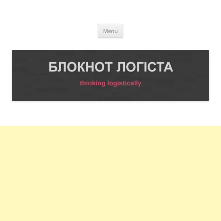
Skip
to
БЛОКНОТ ЛОГІСТА
content
Thinking logistically
Menu