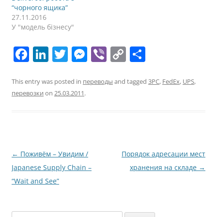
“чорного ящика”
27.11.2016
У "модель бізнесу"
F
Li
T
M
Vi
C
П
a
n
w
e
b
o
о
c
k
itt
ss
er
p
ді
This entry was posted in
переводы
and tagged
3PC
,
FedEx
,
UPS
,
перевозки
on
25.03.2011
.
e
e
er
e
y
л
b
dI
n
Li
и
o
n
g
n
т
o
er
k
и
Post
←
Поживём – Увидим /
Порядок адресации мест
k
с
navigation
Japanese Supply Chain –
хранения на складе
→
я
“Wait and See”
Пошук: