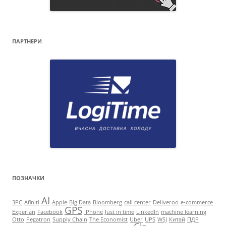
ПАРТНЕРИ
ПОЗНАЧКИ
AI
3PC
Afiniti
Apple
Big Data
Bloomberg
call center
Deliveroo
e-commerce
GPS
Experian
Facebook
IPhone
Just in time
LinkedIn
machine learning
Otto
Pegatron
Supply Chain
The Economist
Uber
UPS
WSJ
Китай
ПДР