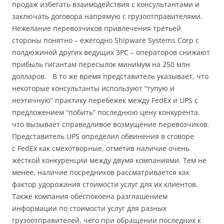
продаж избегать взаимодействия с консультантами и
заключать договора напрямую с грузоотправителями.
Нежелание перевозчиков привлечения третьей
стороны понятно – ежегодно Shipware Systems Corp с
полдюжиной других ведущих 3PC – операторов снижают
прибыль гигантам пересылок минимум на 250 млн
долларов. В то же время представитель указывает, что
некоторые консультанты используют “тупую и
неэтичную” практику перебежек между FedEx и UPS с
предложением “побить” последнюю цену конкурента,
что вызывает справедливое возмущение перевозчиков.
Представитель UPS определил обвинения в сговоре
с FedEx как смехотворные, отметив наличие очень
жёсткой конкуренции между двумя компаниями. Тем не
менее, наличие посредников рассматривается как
фактор удорожания стоимости услуг для их клиентов.
Также компания обеспокоена разглашением
информации по стоимости услуг для разных
грузоотправителей, чего при обращении последних к