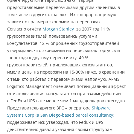
ориентируются в тарифах, знают тарифы
предоставляемые перевозчиками другим клиентам, в
том числе в других отраслях. Их гонорар напрямую
зависит от размера экономии на перевозках.
Cогласно отчёта
Morgan Stanley
за 2007 год 11 %
грузоотправителей пользовались услугами
консультантов, 12 % опрошенных грузоотправителей
утверждали, что экономили на пересылках торгуясь и
переходя к другому перевозчику. 49 %
грузоотправителей, привлекавших консультантов,
имели цены на перевозки на 15-30% ниже, в сравнении
с теми кто работал с перевозчиками напрямую. AFMS
Logistics Management оценивает потенциальный эффект
от использования консультантов при взаимодействии
с FedEx и UPS в не менее чем 1 млрд долларов ежегодно.
Представитель другого 3PC – оператора
Shipware
Systems Corp (a San Diego-based parcel consultancy)
поддерживает иск утверждая, что FedEx и UPS
действительно давали указания своим структурам