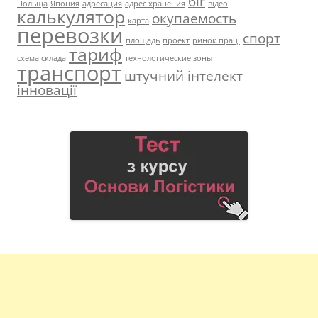
біг
Польща
Япония
адресация
адрес хранения
відео
калькулятор
окупаемость
карта
перевозки
спорт
площадь
проект
ринок праці
тариф
схема склада
технологические зоны
транспорт
штучний інтелект
інновації