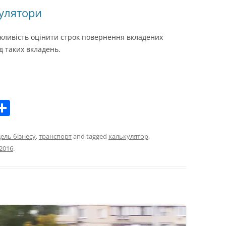
кулятори
жливість оцінити строк повернення вкладених
д таких вкладень.
П
о
ді
ель бізнесу
,
транспорт
and tagged
калькулятор
,
.2016
.
л
i
и
т
и
с