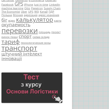
call center
Deliveroo
e-commerce
Experian
GPS
Facebook
IPhone
Just in time
LinkedIn
machine learning
Otto
Pegatron
Supply Chain
The Economist
Uber
UPS
WSJ
Китай
ПДР
Польща
Япония
адресация
адрес хранения
калькулятор
біг
відео
карта
окупаемость
перевозки
площадь
проект
спорт
ринок праці
схема склада
тариф
технологические зоны
транспорт
штучний інтелект
інновації