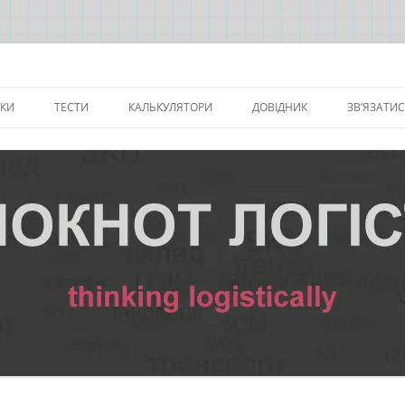
ИКИ
ТЕСТИ
КАЛЬКУЛЯТОРИ
ДОВІДНИК
ЗВ’ЯЗАТИ
УРСУ ОЛ
ТЕСТ З КУРСУ “ОСНОВИ
ЛОГІСТИЧНІ КАЛЬКУЛЯТОРИ
ЗАКОНОДАВСТВО
ЛОГІСТИКИ”
ФІНАНСОВІ ТА ІНШІ
КОМБІНАЦІЇ КЛАВІШ EXCEL
КАЛЬКУЛЯТОРИ
АМИ
СЛОВНИК ТЕРМІНІВ