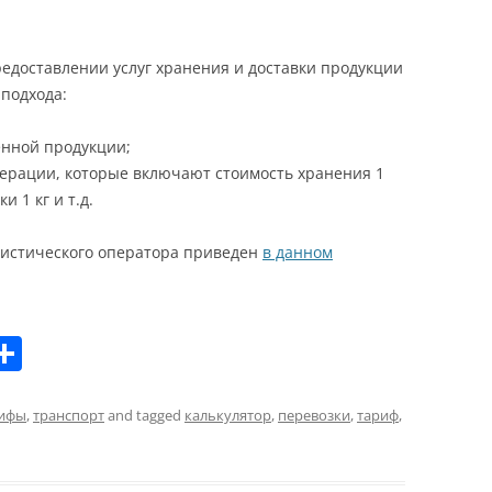
едоставлении услуг хранения и доставки продукции
 подхода:
енной продукции;
перации, которые включают стоимость хранения 1
 1 кг и т.д.
гистического оператора приведен
в данном
П
о
ді
ифы
,
транспорт
and tagged
калькулятор
,
перевозки
,
тариф
,
л