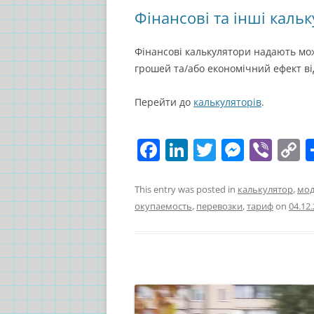
Фінансові та інші каль
Фінансові калькулятори надають мо
грошей та/або економічний ефект ві
Перейти до
калькуляторів
.
F
Li
T
M
Vi
C
a
n
w
e
b
o
c
k
itt
ss
er
p
This entry was posted in
калькулятор
,
мод
окупаемость
,
перевозки
,
тариф
on
04.12
e
e
er
e
y
b
dI
n
L
o
n
g
n
o
er
k
k