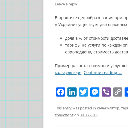
Leave a reply
В практике ценообразования при пр
в Украине существует два основных
доля в % от стоимости доставл
тарифы на услуги по каждой о
европоддона, стоимость доставки
Пример расчета стоимости услуг ло
калькуляторе
.
Continue reading
→
F
Li
T
M
Vi
C
a
n
w
e
b
o
c
k
itt
ss
er
p
This entry was posted in
калькулятор
,
тар
транспорт
on
09.08.2016
.
e
e
er
e
y