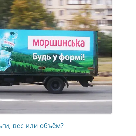
я
ьги, вес или объём?