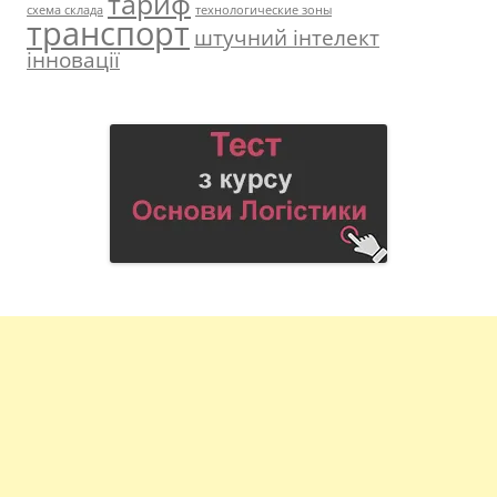
тариф
схема склада
технологические зоны
транспорт
штучний інтелект
інновації