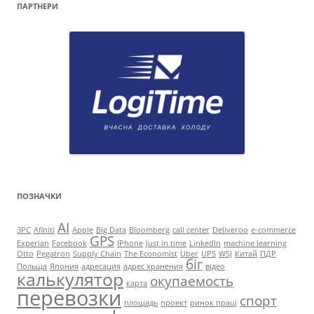
ПАРТНЕРИ
ПОЗНАЧКИ
AI
3PC
Afiniti
Apple
Big Data
Bloomberg
call center
Deliveroo
e-commerce
GPS
Experian
Facebook
IPhone
Just in time
LinkedIn
machine learning
Otto
Pegatron
Supply Chain
The Economist
Uber
UPS
WSJ
Китай
ПДР
біг
Польща
Япония
адресация
адрес хранения
відео
калькулятор
окупаемость
карта
перевозки
спорт
площадь
проект
ринок праці