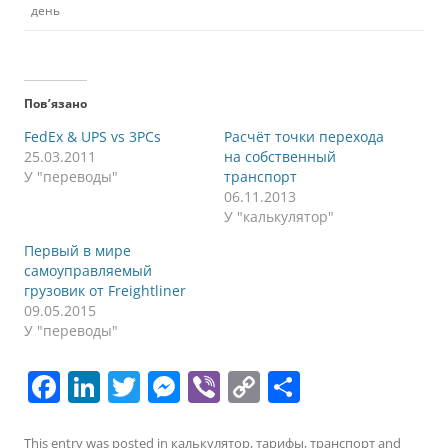
день
Пов’язано
FedEx & UPS vs 3PCs
Расчёт точки перехода
25.03.2011
на собственный
У "переводы"
транспорт
06.11.2013
У "калькулятор"
Первый в мире
самоуправляемый
грузовик от Freightliner
09.05.2015
У "переводы"
F
Li
T
M
Vi
C
П
a
n
w
e
b
o
о
This entry was posted in
калькулятор
,
тарифы
,
транспорт
and